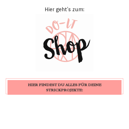
Hier geht’s zum:
HIER FINDEST DU ALLES FÜR DEINE
STRICKPROJEKTE: