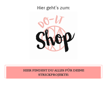
Hier geht’s zum:
HIER FINDEST DU ALLES FÜR DEINE
STRICKPROJEKTE: