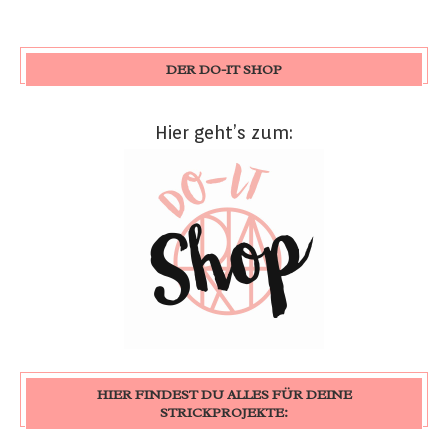
DER DO-IT SHOP
Hier geht’s zum:
HIER FINDEST DU ALLES FÜR DEINE
STRICKPROJEKTE: