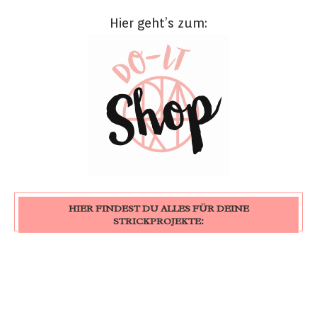
Hier geht’s zum:
HIER FINDEST DU ALLES FÜR DEINE
STRICKPROJEKTE: