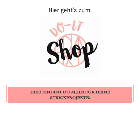
Hier geht’s zum:
HIER FINDEST DU ALLES FÜR DEINE
STRICKPROJEKTE: