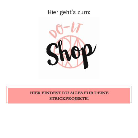
Hier geht’s zum:
HIER FINDEST DU ALLES FÜR DEINE
STRICKPROJEKTE: