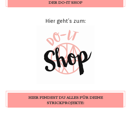
DER DO-IT SHOP
Hier geht’s zum:
HIER FINDEST DU ALLES FÜR DEINE
STRICKPROJEKTE: