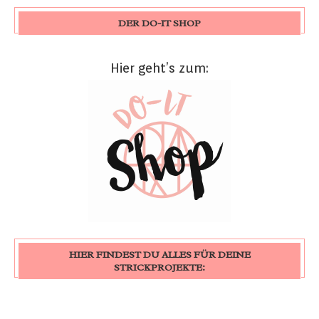
DER DO-IT SHOP
Hier geht’s zum:
HIER FINDEST DU ALLES FÜR DEINE
STRICKPROJEKTE: