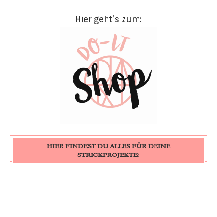
Hier geht’s zum:
HIER FINDEST DU ALLES FÜR DEINE
STRICKPROJEKTE: