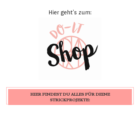
Hier geht’s zum:
HIER FINDEST DU ALLES FÜR DEINE
STRICKPROJEKTE: