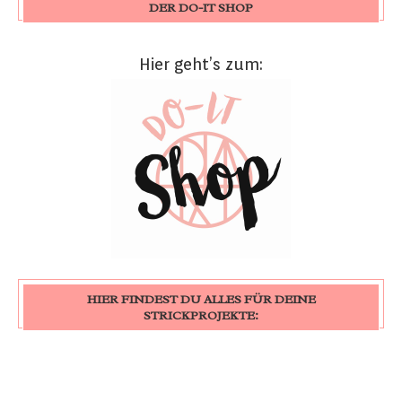
DER DO-IT SHOP
Hier geht’s zum:
HIER FINDEST DU ALLES FÜR DEINE
STRICKPROJEKTE: