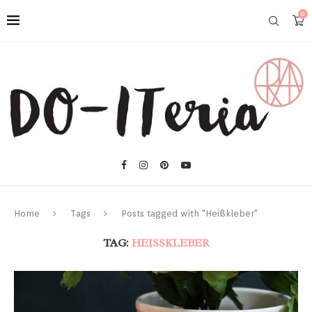
0
Home
Tags
Posts tagged with "Heißkleber"
TAG:
HEISSKLEBER