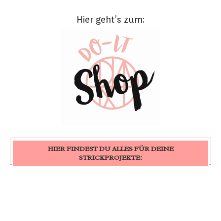
Hier geht’s zum:
HIER FINDEST DU ALLES FÜR DEINE
STRICKPROJEKTE: