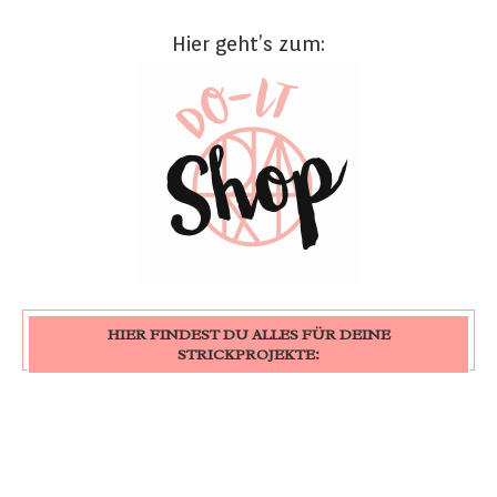
Hier geht’s zum:
HIER FINDEST DU ALLES FÜR DEINE
STRICKPROJEKTE: