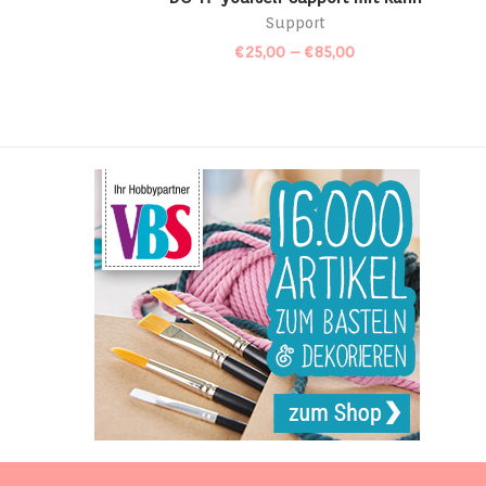
Support
€
25,00
–
€
85,00