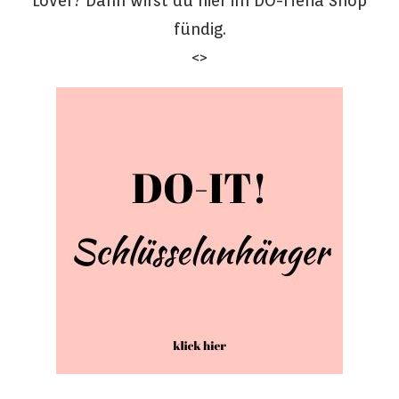
Lover? Dann wirst du hier im DO-ITeria Shop
fündig.
<>