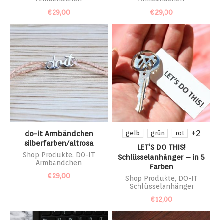
€
29,00
€
29,00
+2
do-it Armbändchen
gelb
grün
rot
silberfarben/altrosa
LET’S DO THIS!
Shop Produkte
,
DO-IT
Schlüsselanhänger – in 5
Armbändchen
Farben
€
29,00
Shop Produkte
,
DO-IT
Schlüsselanhänger
€
12,00