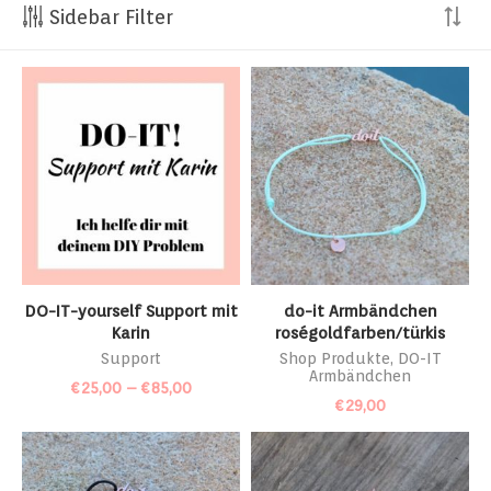
Sidebar Filter
DO-IT-yourself Support mit
do-it Armbändchen
Karin
roségoldfarben/türkis
Support
Shop Produkte
,
DO-IT
Armbändchen
€
25,00
–
€
85,00
€
29,00