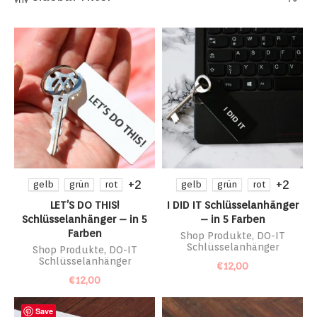
+2
+2
gelb
grün
rot
gelb
grün
rot
LET’S DO THIS!
I DID IT Schlüsselanhänger
Schlüsselanhänger – in 5
– in 5 Farben
Farben
Shop Produkte
,
DO-IT
Schlüsselanhänger
Shop Produkte
,
DO-IT
Schlüsselanhänger
€
12,00
€
12,00
Save