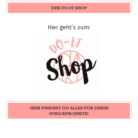
DER DO-IT SHOP
Hier geht’s zum:
HIER FINDEST DU ALLES FÜR DEINE
STRICKPROJEKTE: