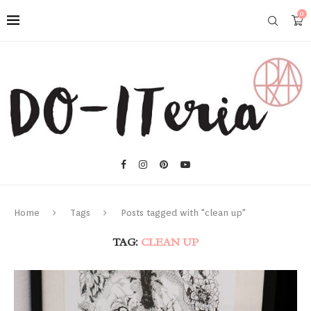
0
Home
Tags
Posts tagged with "clean up"
TAG:
CLEAN UP