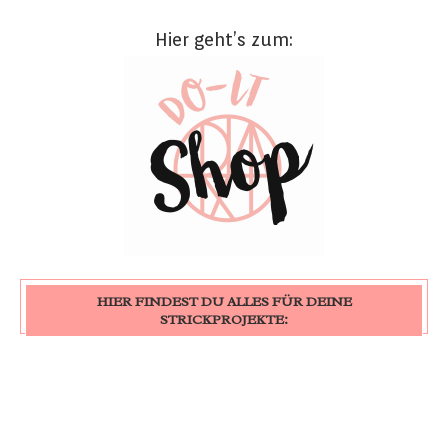
Hier geht’s zum:
HIER FINDEST DU ALLES FÜR DEINE
STRICKPROJEKTE: