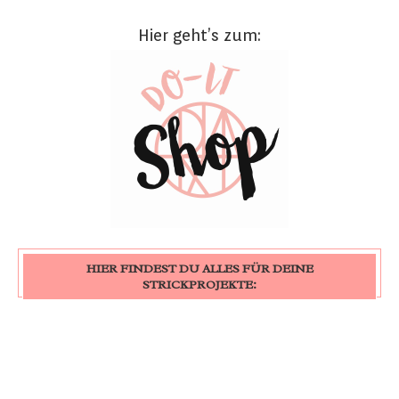
Hier geht’s zum:
HIER FINDEST DU ALLES FÜR DEINE
STRICKPROJEKTE: