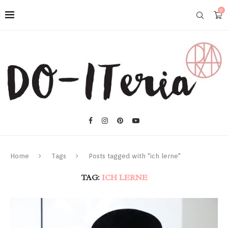
0
Home
Tags
Posts tagged with "ich lerne"
TAG:
ICH LERNE