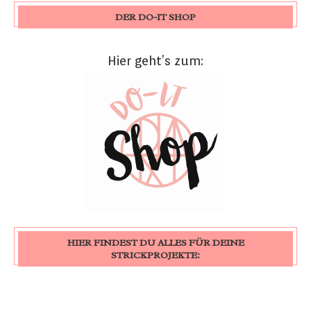
DER DO-IT SHOP
Hier geht’s zum:
HIER FINDEST DU ALLES FÜR DEINE
STRICKPROJEKTE: