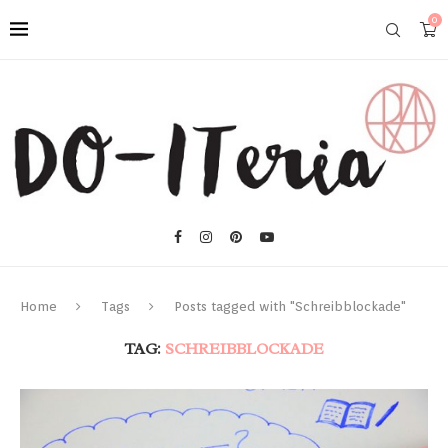
0
Home
Tags
Posts tagged with "Schreibblockade"
TAG:
SCHREIBBLOCKADE