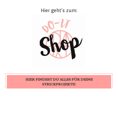
Hier geht’s zum:
HIER FINDEST DU ALLES FÜR DEINE
STRICKPROJEKTE: