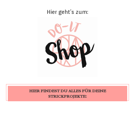
Hier geht’s zum:
HIER FINDEST DU ALLES FÜR DEINE
STRICKPROJEKTE: