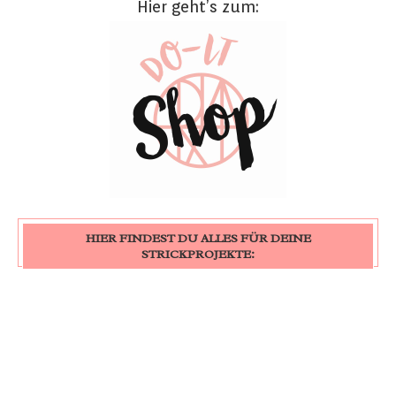
Hier geht’s zum:
HIER FINDEST DU ALLES FÜR DEINE
STRICKPROJEKTE: