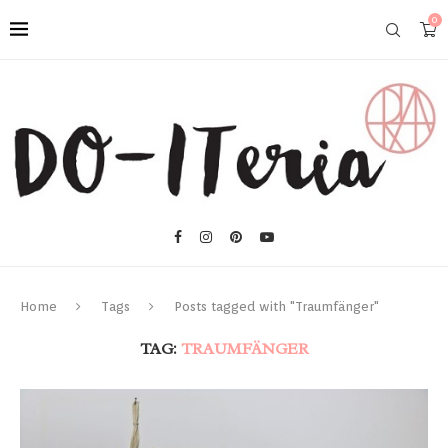
0
Home
Tags
Posts tagged with "Traumfänger"
TAG:
TRAUMFÄNGER