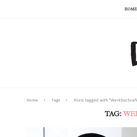
HOME
Home
Tags
Posts tagged with "Werkbuchcaf
TAG:
WE