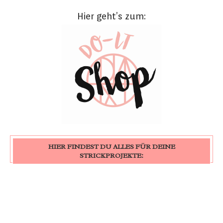
Hier geht’s zum:
HIER FINDEST DU ALLES FÜR DEINE
STRICKPROJEKTE: