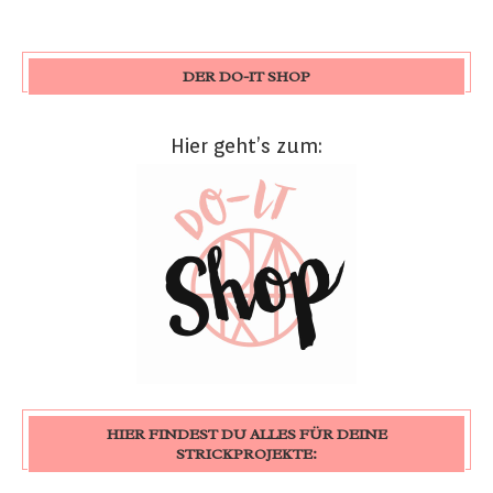
DER DO-IT SHOP
Hier geht’s zum:
HIER FINDEST DU ALLES FÜR DEINE
STRICKPROJEKTE: