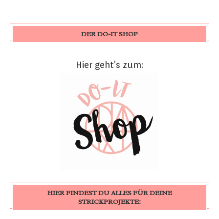
DER DO-IT SHOP
Hier geht’s zum:
HIER FINDEST DU ALLES FÜR DEINE
STRICKPROJEKTE: