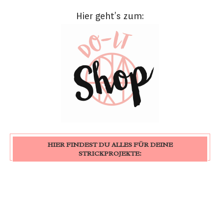
Hier geht’s zum:
HIER FINDEST DU ALLES FÜR DEINE
STRICKPROJEKTE: