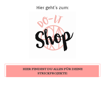
Hier geht’s zum:
HIER FINDEST DU ALLES FÜR DEINE
STRICKPROJEKTE: