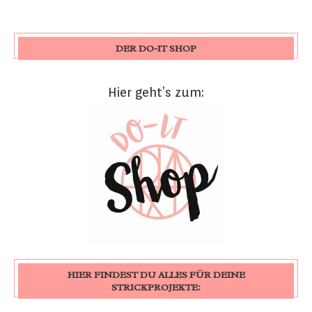
DER DO-IT SHOP
Hier geht’s zum:
HIER FINDEST DU ALLES FÜR DEINE
STRICKPROJEKTE: