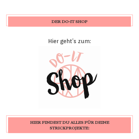
DER DO-IT SHOP
Hier geht’s zum:
HIER FINDEST DU ALLES FÜR DEINE
STRICKPROJEKTE: