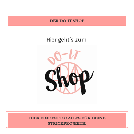
DER DO-IT SHOP
Hier geht’s zum:
HIER FINDEST DU ALLES FÜR DEINE
STRICKPROJEKTE: