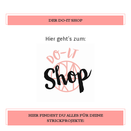
DER DO-IT SHOP
Hier geht’s zum:
HIER FINDEST DU ALLES FÜR DEINE
STRICKPROJEKTE: