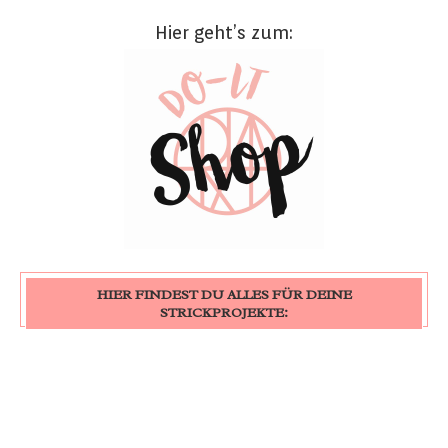
Hier geht’s zum:
HIER FINDEST DU ALLES FÜR DEINE
STRICKPROJEKTE: