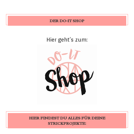
DER DO-IT SHOP
Hier geht’s zum:
HIER FINDEST DU ALLES FÜR DEINE
STRICKPROJEKTE: