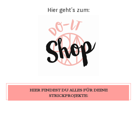
Hier geht’s zum:
HIER FINDEST DU ALLES FÜR DEINE
STRICKPROJEKTE: