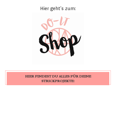
Hier geht’s zum:
HIER FINDEST DU ALLES FÜR DEINE
STRICKPROJEKTE: