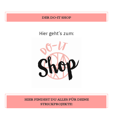
DER DO-IT SHOP
Hier geht’s zum:
HIER FINDEST DU ALLES FÜR DEINE
STRICKPROJEKTE: