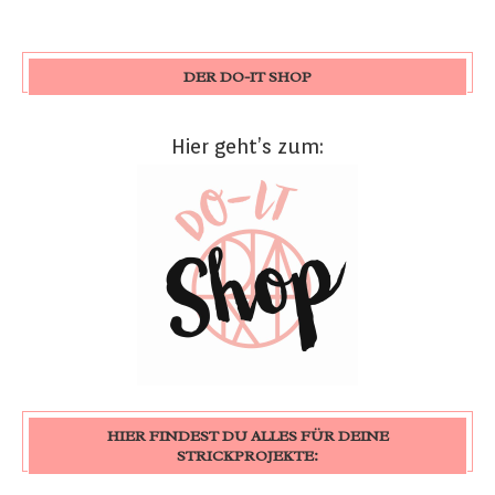
DER DO-IT SHOP
Hier geht’s zum:
HIER FINDEST DU ALLES FÜR DEINE
STRICKPROJEKTE: