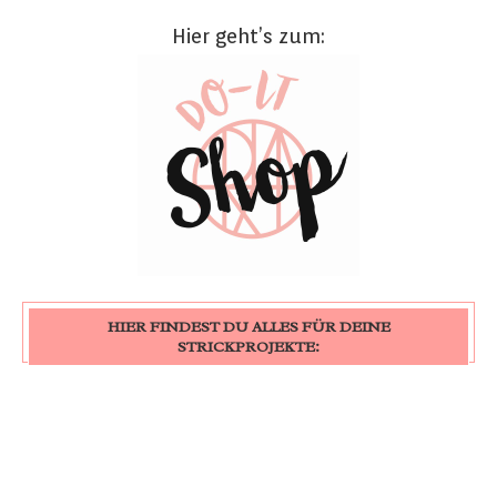
Hier geht’s zum:
HIER FINDEST DU ALLES FÜR DEINE
STRICKPROJEKTE: