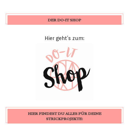
DER DO-IT SHOP
Hier geht’s zum:
HIER FINDEST DU ALLES FÜR DEINE
STRICKPROJEKTE: