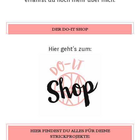
DER DO-IT SHOP
Hier geht’s zum:
HIER FINDEST DU ALLES FÜR DEINE
STRICKPROJEKTE: