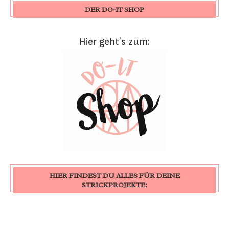
DER DO-IT SHOP
Hier geht’s zum:
HIER FINDEST DU ALLES FÜR DEINE
STRICKPROJEKTE: