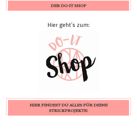
DER DO-IT SHOP
Hier geht’s zum:
HIER FINDEST DU ALLES FÜR DEINE
STRICKPROJEKTE: