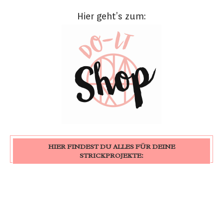
Hier geht’s zum:
HIER FINDEST DU ALLES FÜR DEINE
STRICKPROJEKTE: