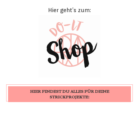
Hier geht’s zum:
HIER FINDEST DU ALLES FÜR DEINE
STRICKPROJEKTE: