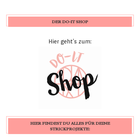
DER DO-IT SHOP
Hier geht’s zum:
HIER FINDEST DU ALLES FÜR DEINE
STRICKPROJEKTE: